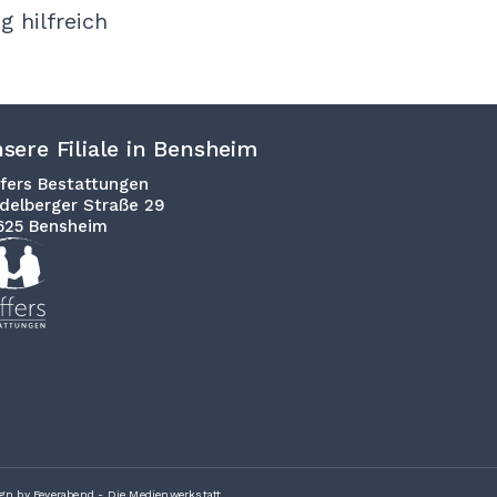
 hilfreich
sere Filiale in Bensheim
fers Bestattungen
delberger Straße 29
625
Bensheim
gn by Feyerabend - Die Medienwerkstatt